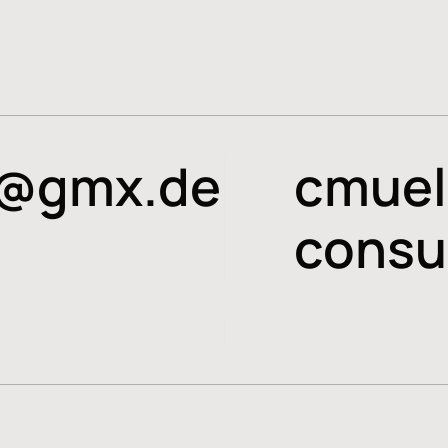
f@gmx.de
cmuel
consu