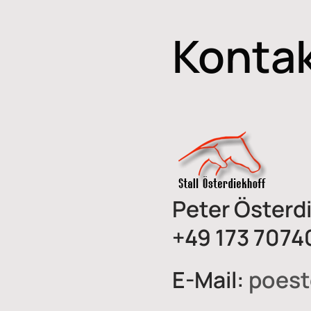
Konta
Peter Österd
+49 173 7074
E-Mail:
poest