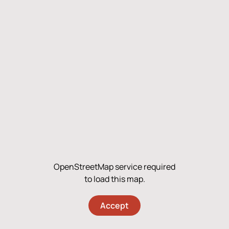
OpenStreetMap service required
to load this map.
Accept