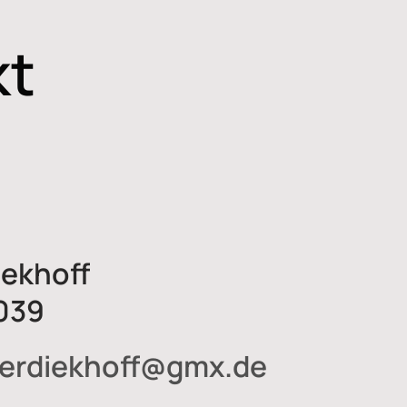
kt
iekhoff
039
erdiekhoff@gmx.de