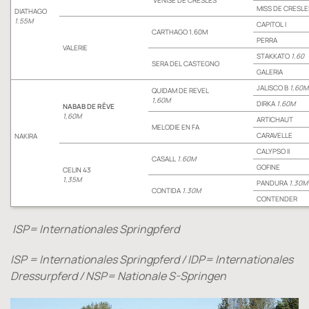
VENISE DE CRESLES
MISS DE CRESLE
DIATHAGO
1.55M
CAPITOL I
CARTHAGO 1.60M
PERRA
VALERIE
STAKKATO
1.60
SERA DEL CASTEGNO
GALERIA
JALISCO B
1,60M
QUIDAM DE REVEL
1,60M
DIRKA
1.60M
NABAB DE RÊVE
1,60M
ARTICHAUT
MELODIE EN FA
CARAVELLE
NAKIRA
CALYPSO II
CASALL
1.60M
GOFINE
CELIN 43
1,35M
PANDURA
1.30M
CONTIDA
1.30M
CONTENDER
ISP= Internationales Springpferd
ISP = Internationales Springpferd / IDP= Internationales
Dressurpferd / NSP= Nationale S-Springen