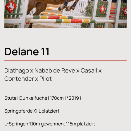
Delane 11
Diathago x Nabab de Reve x Casall x
Contender x Pilot
Stute | Dunkelfuchs | 170cm | *2019 |
Springpferde Kl.L platziert
L-Springen 1.10m gewonnen, 1.15m platziert