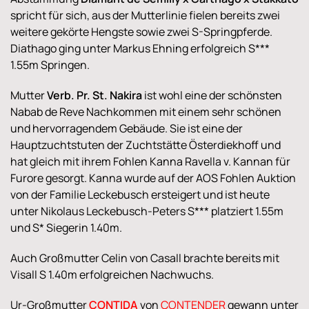
spricht für sich, aus der Mutterlinie fielen bereits zwei
weitere gekörte Hengste sowie zwei S-Springpferde.
Diathago ging unter Markus Ehning erfolgreich S***
1.55m Springen.
Mutter
Verb. Pr. St. Nakira
ist wohl eine der schönsten
Nabab de Reve Nachkommen mit einem sehr schönen
und hervorragendem Gebäude. Sie ist eine der
Hauptzuchtstuten der Zuchtstätte Österdiekhoff und
hat gleich mit ihrem Fohlen Kanna Ravella v. Kannan für
Furore gesorgt. Kanna wurde auf der AOS Fohlen Auktion
von der Familie Leckebusch ersteigert und ist heute
unter Nikolaus Leckebusch-Peters S*** platziert 1.55m
und S* Siegerin 1.40m.
Auch Großmutter Celin von Casall brachte bereits mit
Visall S 1.40m erfolgreichen Nachwuchs.
Ur-Großmutter
CONTIDA
von
CONTENDER
gewann unter