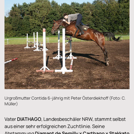
Urgroßmutter Contida 6-jährig mit Peter Österdiekhoff (Foto: C.
Müller)
Vater
DIATHAGO
, Landesbeschäler NRW, stammt selbst
aus einer sehr erfolgreichen Zuchtlinie. Seine
Abstammung
Diamant de Semilly x Carthago x Stakkato