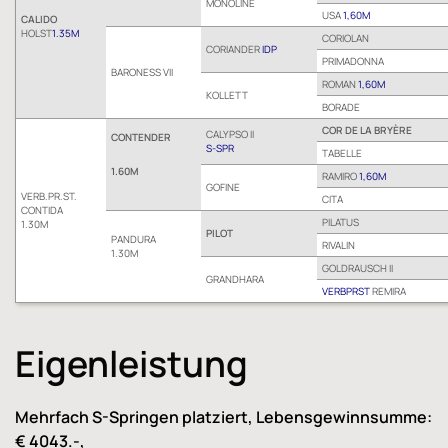
MONOLINE
USA
1,60M
CALIDO
HOLST
1.35M
CORIOLAN
CORIANDER
IDP
PRIMADONNA
BARONESS VII
ROMAN
1,60M
KOLLETT
BORADE
COR DE LA BRYÈRE
CALYPSO II
CONTENDER
S-SPR
TABELLE
1.60M
RAMIRO
1,60M
GOFINE
VERB.PR.ST.
CITA
CONTIDA
PILATUS
1.30M
PILOT
PANDURA
RIVALIN
1.30M
GOLDRAUSCH II
GRANDHARA
VERBPRST
REMIRA
Eigenleistung
Mehrfach S-Springen platziert, Lebensgewinnsumme:
€ 4043.-,