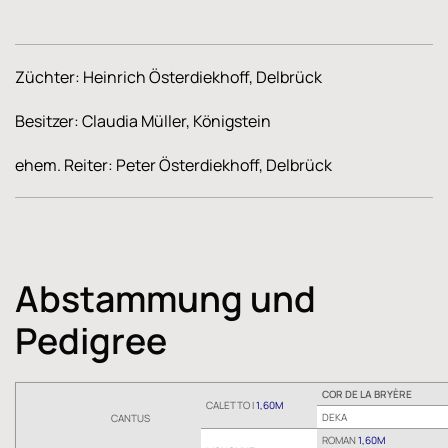
Züchter: Heinrich Österdiekhoff, Delbrück
Besitzer: Claudia Müller, Königstein
ehem. Reiter: Peter Österdiekhoff, Delbrück
Abstammung und
Pedigree
COR DE LA BRYÈRE
CALETTO I
1,60M
DEKA
CANTUS
ROMAN
1,60M