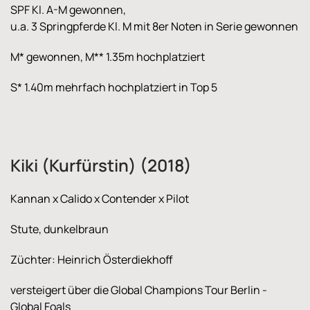
SPF Kl. A-M gewonnen,
u.a. 3 Springpferde Kl. M mit 8er Noten in Serie gewonnen
M* gewonnen, M** 1.35m hochplatziert
S* 1.40m mehrfach hochplatziert in Top 5
Kiki (Kurfürstin) (2018)
Kannan x Calido x Contender x Pilot
Stute, dunkelbraun
Züchter: Heinrich Österdiekhoff
versteigert über die Global Champions Tour Berlin -
Global Foals