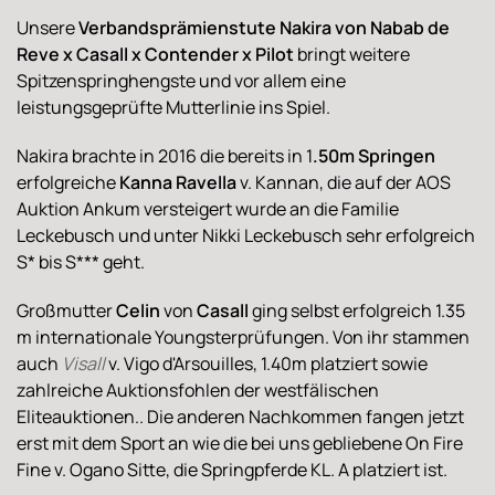
Unsere
Verbandsprämienstute Nakira von Nabab de
Reve x Casall x Contender x Pilot
bringt weitere
Spitzenspringhengste und vor allem eine
leistungsgeprüfte Mutterlinie ins Spiel.
Nakira brachte in 2016 die bereits in 1
.50m Springen
erfolgreiche
Kanna Ravella
v. Kannan, die auf der AOS
Auktion Ankum versteigert wurde an die Familie
Leckebusch und unter Nikki Leckebusch sehr erfolgreich
S* bis S*** geht.
Großmutter
Celin
von
Casall
ging selbst erfolgreich 1.35
m internationale Youngsterprüfungen. Von ihr stammen
auch
Visall
v. Vigo d'Arsouilles, 1.40m platziert sowie
zahlreiche Auktionsfohlen der westfälischen
Eliteauktionen.. Die anderen Nachkommen fangen jetzt
erst mit dem Sport an wie die bei uns gebliebene On Fire
Fine v. Ogano Sitte, die Springpferde KL. A platziert ist.