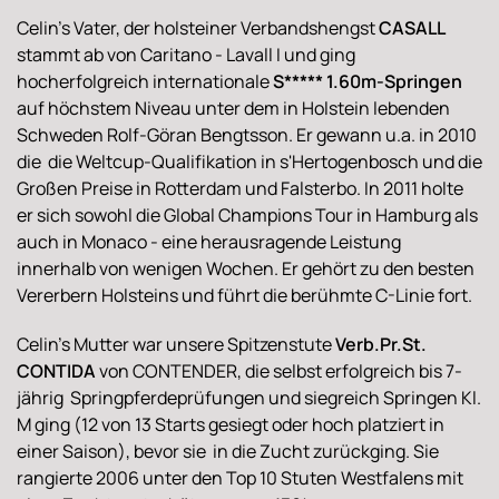
Celin's Vater, der holsteiner Verbandshengst
CASALL
stammt ab von Caritano - Lavall I und ging
hocherfolgreich internationale
S***** 1.60m-Springen
auf höchstem Niveau unter dem in Holstein lebenden
Schweden Rolf-Göran Bengtsson. Er gewann u.a. in 2010
die die Weltcup-Qualifikation in s'Hertogenbosch und die
Großen Preise in Rotterdam und Falsterbo. In 2011 holte
er sich sowohl die Global Champions Tour in Hamburg als
auch in Monaco - eine herausragende Leistung
innerhalb von wenigen Wochen. Er gehört zu den besten
Vererbern Holsteins und führt die berühmte C-Linie fort.
Celin's Mutter war unsere Spitzenstute
Verb.Pr.St.
CONTIDA
von CONTENDER, die selbst erfolgreich bis 7-
jährig Springpferdeprüfungen und siegreich Springen Kl.
M ging (12 von 13 Starts gesiegt oder hoch platziert in
einer Saison), bevor sie in die Zucht zurückging. Sie
rangierte 2006 unter den Top 10 Stuten Westfalens mit