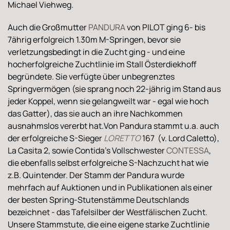
Michael Viehweg.
Auch die Großmutter
PANDURA
von PILOT ging 6- bis
7ährig erfolgreich 1.30m M-Springen, bevor sie
verletzungsbedingt in die Zucht ging - und eine
hocherfolgreiche Zuchtlinie im Stall Österdiekhoff
begründete. Sie verfügte über unbegrenztes
Springvermögen (sie sprang noch 22-jährig im Stand aus
jeder Koppel, wenn sie gelangweilt war - egal wie hoch
das Gatter), das sie auch an ihre Nachkommen
ausnahmslos vererbt hat.Von Pandura stammt u.a. auch
der erfolgreiche S-Sieger
LORETTO
167 (v. Lord Caletto),
La Casita 2, sowie Contida's Vollschwester
CONTESSA
,
die ebenfalls selbst erfolgreiche S-Nachzucht hat wie
z.B. Quintender. Der Stamm der Pandura wurde
mehrfach auf Auktionen und in Publikationen als einer
der besten Spring-Stutenstämme Deutschlands
bezeichnet - das Tafelsilber der Westfälischen Zucht.
Unsere Stammstute, die eine eigene starke Zuchtlinie