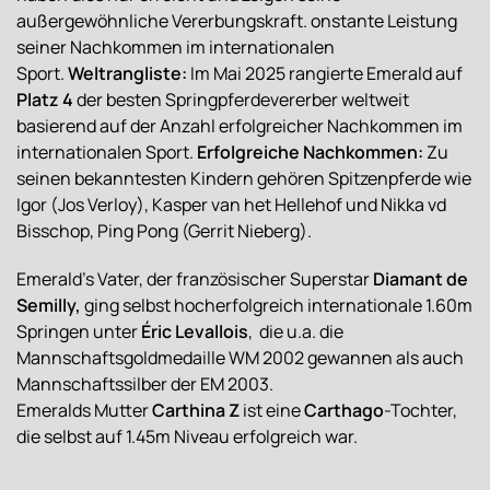
außergewöhnliche Vererbungskraft. onstante Leistung
seiner Nachkommen im internationalen
Sport.
Weltrangliste:
Im Mai 2025 rangierte Emerald auf
Platz 4
der besten Springpferdevererber weltweit
basierend auf der Anzahl erfolgreicher Nachkommen im
internationalen Sport.
Erfolgreiche Nachkommen:
Zu
seinen bekanntesten Kindern gehören Spitzenpferde wie
Igor (Jos Verloy), Kasper van het Hellehof und Nikka vd
Bisschop, Ping Pong (Gerrit Nieberg).
Emerald's Vater, der französischer Superstar
Diamant de
Semilly,
ging selbst hocherfolgreich internationale 1.60m
Springen unter
Éric Levallois
, die u.a. die
Mannschaftsgoldmedaille WM 2002 gewannen als auch
Mannschaftssilber der EM 2003.
Emeralds Mutter
Carthina Z
ist eine
Carthago
-Tochter,
die selbst auf 1.45m Niveau erfolgreich war.