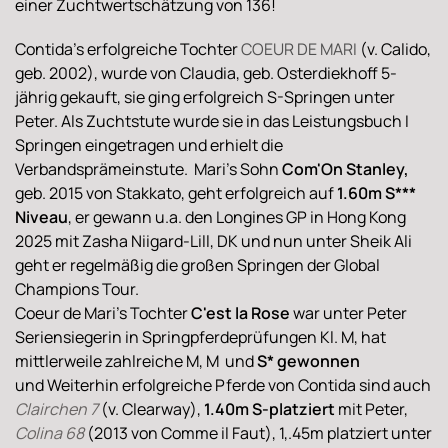
einer Zuchtwertschätzung von 136!
Contida's erfolgreiche Tochter
COEUR DE MARI
(v. Calido,
geb. 2002), wurde von Claudia, geb. Osterdiekhoff 5-
jährig gekauft, sie ging erfolgreich S-Springen unter
Peter. Als Zuchtstute wurde sie in das Leistungsbuch I
Springen eingetragen und erhielt die
Verbandsprämeinstute. Mari's Sohn
Com'On Stanley,
geb. 2015 von Stakkato, geht erfolgreich auf
1.60m S***
Niveau
, er gewann u.a. den Longines GP in Hong Kong
2025 mit Zasha Niigard-Lill, DK und nun unter Sheik Ali
geht er regelmäßig die großen Springen der Global
Champions Tour.
Coeur de Mari's Tochter
C'est la Rose
war unter Peter
Seriensiegerin in Springpferdeprüfungen Kl. M, hat
mittlerweile zahlreiche M, M und
S* gewonnen
und Weiterhin erfolgreiche Pferde von Contida sind auch
Clairchen 7
(v. Clearway),
1.40m S-platziert
mit Peter,
Colina 68
(2013 von Comme il Faut), 1,.45m platziert unter