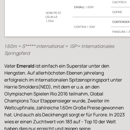
CALYPSO II
CASALL
1.60M
GOFINE
VERB.PR.ST.
CELIN 43
1,35M
CONTENDER
CONTIDA
1.30M
PANDURA
1.
1.60m = S***** international = ISP= Internationales
Springpferd
Vater
Emerald
ist einfach ein Superstar unter den
Hengsten. Auf allerhöchsten Ebenen jahrelang
erfolgreich im internationalen Spitzenspringsport unter
Harrie Smolders(NED), mit dem er u.a. an den
Olympischen Spielen Rio 2016 teilnahm, Global
Champions Tour Etappensieger wurde, Zweiter im
Weltcupfinale, zahlreiche 1.60m Große Preise gewonnen
hat. Und auch als Deckhengst sorgt er für Furore. In 2023
wies er einen Zuchtwert von 183 auf - Top 10 der Welt
haben dies nur erreicht und zeigen seine