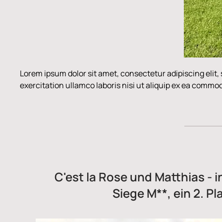
Lorem ipsum dolor sit amet, consectetur adipiscing elit
exercitation ullamco laboris nisi ut aliquip ex ea comm
C'est la Rose und Matthias - i
Siege M**, ein 2. Pl