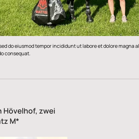
, sed do eiusmod tempor incididunt ut labore et dolore magna 
odo consequat.
n Hövelhof, zwei
atz M*