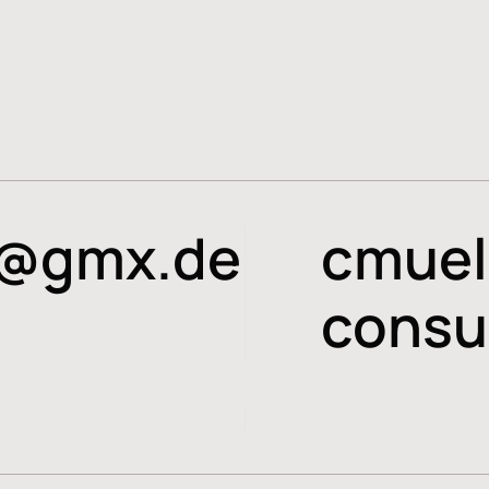
f@gmx.de
cmuel
consu