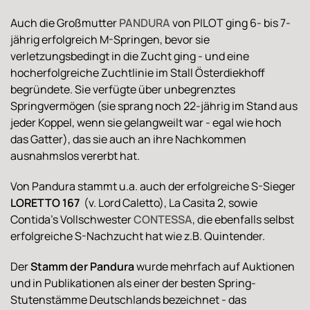
Auch die Großmutter
PANDURA
von PILOT ging 6- bis 7-
jährig erfolgreich M-Springen, bevor sie
verletzungsbedingt in die Zucht ging - und eine
hocherfolgreiche Zuchtlinie im Stall Österdiekhoff
begründete. Sie verfügte über unbegrenztes
Springvermögen (sie sprang noch 22-jährig im Stand aus
jeder Koppel, wenn sie gelangweilt war - egal wie hoch
das Gatter), das sie auch an ihre Nachkommen
ausnahmslos vererbt hat.
Von Pandura stammt u.a. auch der erfolgreiche S-Sieger
LORETTO 167
(v. Lord Caletto), La Casita 2, sowie
Contida's Vollschwester
CONTESSA
, die ebenfalls selbst
erfolgreiche S-Nachzucht hat wie z.B. Quintender.
Der
Stamm der Pandura
wurde mehrfach auf Auktionen
und in Publikationen als einer der besten Spring-
Stutenstämme Deutschlands bezeichnet - das