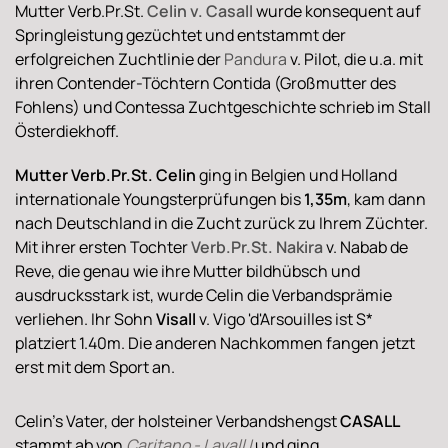
Mutter Verb.Pr.St.
Celin v. Casall
wurde konsequent auf
Springleistung gezüchtet und entstammt der
erfolgreichen Zuchtlinie der
Pandura
v. Pilot, die u.a. mit
ihren Contender-Töchtern Contida (Großmutter des
Fohlens) und Contessa Zuchtgeschichte schrieb im Stall
Österdiekhoff.
Mutter Verb.Pr.St. Celin
ging in Belgien und Holland
internationale Youngsterprüfungen bis
1,35m
, kam dann
nach Deutschland in die Zucht zurück zu Ihrem Züchter.
Mit ihrer ersten Tochter
Verb.Pr.St. Nakira
v. Nabab de
Reve, die genau wie ihre Mutter bildhübsch und
ausdrucksstark ist, wurde Celin die Verbandsprämie
verliehen. Ihr Sohn
Visall
v. Vigo 'd'Arsouilles ist S*
platziert 1.40m. Die anderen Nachkommen fangen jetzt
erst mit dem Sport an.
Celin's Vater, der holsteiner Verbandshengst
CASALL
stammt ab von
Caritano - Lavall I
und ging