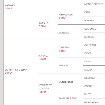
MISS DE CRESLES
KANNAN
1.60M
FARN
NIMMERDOR
1.60M
RAMONA
CEMETA
1.30M
LE MEXICO
WOZIETA
ROZIETA
CALETTO II
CARETINO
1,60M
ISIDOR
CASALL
1,60M
LAVALL
KIRA XVII
VERB.PR.ST. CELIN
43
MALTIA
1,35M
CALYPSO II
CONTENDER
VERB.PR.ST.
GOFINE
CONTIDA
1.30M
PILOT
PANDURA
1.30M
GRANDHARA