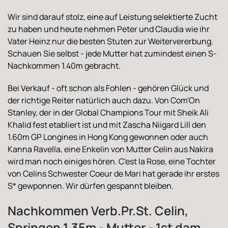
Wir sind darauf stolz, eine auf Leistung selektierte Zucht
zu haben und heute nehmen Peter und Claudia wie ihr
Vater Heinz nur die besten Stuten zur Weitervererbung.
Schauen Sie selbst - jede Mutter hat zumindest einen S-
Nachkommen 1.40m gebracht.
Bei Verkauf - oft schon als Fohlen - gehören Glück und
der richtige Reiter natürlich auch dazu. Von Com'On
Stanley, der in der Global Champions Tour mit Sheik Ali
Khalid fest etabliert ist und mit Zascha Niigard Lill den
1.60m GP Longines in Hong Kong gewonnen oder auch
Kanna Ravella, eine Enkelin von Mutter Celin aus Nakira
wird man noch einiges hören. C'est la Rose, eine Tochter
von Celins Schwester Coeur de Mari hat gerade ihr erstes
S* gewponnen. Wir dürfen gespannt bleiben.
Nachkommen Verb.Pr.St. Celin,
Springen 1.35m - Mutter - 1st dam