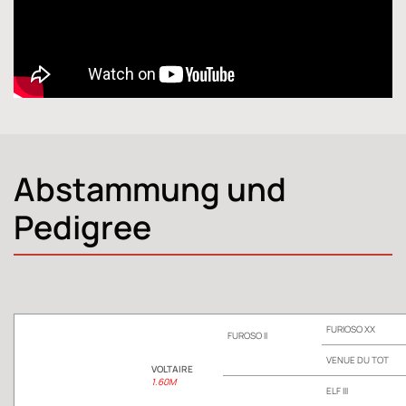
Abstammung und
Pedigree
FURIOSO XX
FUROSO II
VENUE DU TOT
VOLTAIRE
1.60M
ELF III