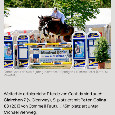
Tante Coeur de Mari 7-jährig in erstem S-Springen 1.40m mit Peter (Foto: M.
Reketat)
Weiterhin erfolgreiche Pferde von Contida sind auch
Clairchen 7
(v. Clearway), S-platziert mit
Peter, Colina
68
(2013 von Comme il Faut), 1,.45m platziert unter
Michael Viehweg.