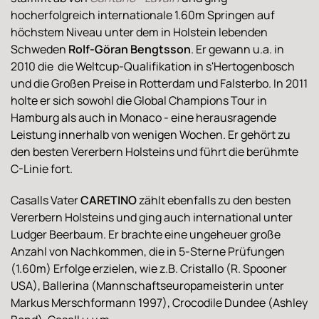
hocherfolgreich internationale 1.60m Springen auf
höchstem Niveau unter dem in Holstein lebenden
Schweden
Rolf-Göran Bengtsson
. Er gewann u.a. in
2010 die die Weltcup-Qualifikation in s'Hertogenbosch
und die Großen Preise in Rotterdam und Falsterbo. In 2011
holte er sich sowohl die Global Champions Tour in
Hamburg als auch in Monaco - eine herausragende
Leistung innerhalb von wenigen Wochen. Er gehört zu
den besten Vererbern Holsteins und führt die berühmte
C-Linie fort.
Casalls Vater
CARETINO
zählt ebenfalls zu den besten
Vererbern Holsteins und ging auch international unter
Ludger Beerbaum. Er brachte eine ungeheuer große
Anzahl von Nachkommen, die in 5-Sterne Prüfungen
(1.60m) Erfolge erzielen, wie z.B. Cristallo (R. Spooner
USA), Ballerina (Mannschaftseuropameisterin unter
Markus Merschformann 1997), Crocodile Dundee (Ashley