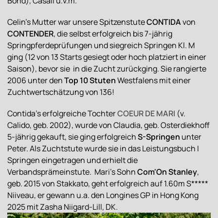
Bond), Casall u.v.m.
Celin's Mutter war unsere Spitzenstute
CONTIDA
von
CONTENDER
, die selbst erfolgreich bis 7-jährig
Springpferdeprüfungen und siegreich Springen Kl. M
ging (12 von 13 Starts gesiegt oder hoch platziert in einer
Saison), bevor sie in die Zucht zurückging. Sie rangierte
2006 unter den
Top 10 Stuten
Westfalens mit einer
Zuchtwertschätzung von 136!
Contida's erfolgreiche Tochter
COEUR DE MARI
(v.
Calido, geb. 2002), wurde von Claudia, geb. Osterdiekhoff
5-jährig gekauft, sie ging erfolgreich
S-Springen
unter
Peter. Als Zuchtstute wurde sie in das Leistungsbuch I
Springen eingetragen und erhielt die
Verbandsprämeinstute. Mari's Sohn
Com'On Stanley
,
geb. 2015 von Stakkato, geht erfolgreich auf 1.60m S*****
Niiveau, er gewann u.a. den Longines GP in Hong Kong
2025 mit Zasha Niigard-Lill, DK.