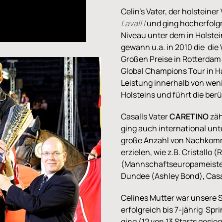
Celin's Vater, der holstein
Lavall I
und ging hocherfolgr
Niveau unter dem in Holst
gewann u.a. in 2010 die die
Großen Preise in Rotterdam u
Global Champions Tour in H
Leistung innerhalb von wen
Holsteins und führt die berü
Casalls Vater
CARETINO
zäh
ging auch international un
große Anzahl von Nachkomme
erzielen, wie z.B. Cristallo 
(Mannschaftseuropameister
Dundee (Ashley Bond), Casal
Celines Mutter war unsere 
erfolgreich bis 7-jährig Sp
ging (12 von 13 Starts gesieg