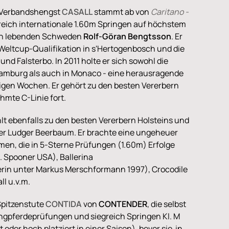
er Verbandshengst
CASALL
stammt ab von
Caritano -
eich internationale 1.60m Springen auf höchstem
ein lebenden Schweden
Rolf-Göran Bengtsson
. Er
 Weltcup-Qualifikation in s'Hertogenbosch und die
nd Falsterbo. In 2011 holte er sich sowohl die
amburg als auch in Monaco - eine herausragende
igen Wochen. Er gehört zu den besten Vererbern
hmte C-Linie fort.
lt ebenfalls zu den besten Vererbern Holsteins und
ter Ludger Beerbaum. Er brachte eine ungeheuer
n, die in 5-Sterne Prüfungen (1.60m) Erfolge
(R. Spooner USA), Ballerina
in unter Markus Merschformann 1997), Crocodile
l u.v.m.
Spitzenstute
CONTIDA
von
CONTENDER
, die selbst
ringpferdeprüfungen und siegreich Springen Kl. M
t oder hoch platziert in einer Saison), bevor sie in