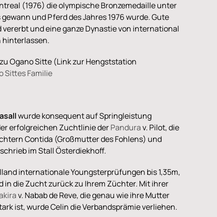
treal (1976) die olympische Bronzemedaille unter
s gewann und Pferd des Jahres 1976 wurde. Gute
d vererbt und eine ganze Dynastie von international
hinterlassen.
df zu Ogano Sitte (Link zur Hengststation
 Sittes Familie
asall
wurde konsequent auf Springleistung
r erfolgreichen Zuchtlinie der
Pandura
v. Pilot, die
öchtern Contida (Großmutter des Fohlens) und
hrieb im Stall Österdiekhoff.
olland internationale Youngsterprüfungen bis 1,35m,
in die Zucht zurück zu Ihrem Züchter. Mit ihrer
akira
v. Nabab de Reve, die genau wie ihre Mutter
rk ist, wurde Celin die Verbandsprämie verliehen.