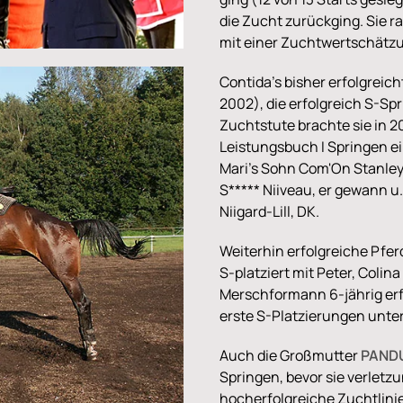
die Zucht zurückging. Sie r
mit einer Zuchtwertschätzu
Contida's bisher erfolgreich
2002), die erfolgreich S-Sp
Zuchtstute brachte sie in 2
Leistungsbuch I Springen e
Mari's Sohn Com'On Stanley,
S***** Niiveau, er gewann u
Niigard-Lill, DK.
Weiterhin erfolgreiche Pfe
S-platziert mit Peter, Colin
Merschformann 6-jährig er
erste S-Platzierungen unte
Auch die Großmutter
PAND
Springen, bevor sie verletzu
hocherfolgreiche Zuchtlinie