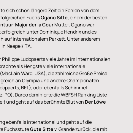
te sich schon längere Zeit ein Fohlen von dem
erfolgreichen Fuchs
Ogano Sitte
, einem der besten
ntuur-Major der la Cour
Mutter. Ogano war
t erfolgreich unter Dominique Hendrix und es
h auf internationalem Parkett. Unter anderem
 in Neapel/ITA.
 Philippe Ludopaerts viele Jahre im internationalen
brachte als Hengste viele internationale
(MacLain Ward, USA), die zahlreiche Große Preise
olgreich an Olympia und andere Championaten
udopaerts, BEL), oder ebenfalls Schimmel
z, PO). Darco dominierte die WBFSH Ranking Liste
Zeit und geht auf das berühmte Blut von
Der Löwe
ng ebenfalls international und geht auf die
te Fuchsstute
Gute Sitte
v. Grande zurück, die mit