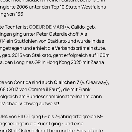
angierte 2006 unter den Top 10 Stuten Westfalens
ng von 136!
te Tochter ist
COEUR DE MARI
(v. Calido, geb.
ringen ging unter Peter Österdiekhoff Als
014 ein Stutfohlen von Stakkato und wurde in das
ingetragen und erhielt die Verbandsprämeinstute.
 geb. 2015 von Stakkato, geht erfolgreich auf 1.60m
.a. den Longines GP in Hong Kong 2025 mit Zasha
rde von Contida sind auch
Clairchen 7
(v. Clearway),
a 68 (2013 von Comme il Faut), die mit Frank
folgreich am Bundeschampionat teilnahm,dann
r Michael Viehweg aufweist!
URA
von PILOT ging 6- bis 7-jährig erfolgreich M-
ngsbedingt in die Zucht ging - und eine
 im Stall Österdiekhoff begründete. Sie verfügte