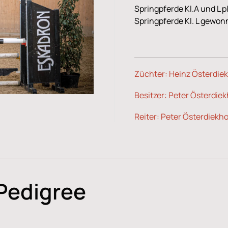
Springpferde Kl.A und L pl
Springpferde Kl. L gewo
Züchter: Heinz Österdiek
Besitzer: Peter Österdiek
Reiter: Peter Österdiekho
Pedigree