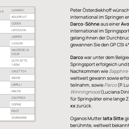
Peter Österdiekhoff wünsch
LUGANO I
 LA
international im Springen 
ADLERFLUT
Darco-Söhne
aus einer
Avo
CODEX
international im Springspor
LATOUCHA
JASPER
gelang ihnen der Durchbruc
UJOLEIN
gewannen Sie den GP CSI 4*
MAJOR DE LA
COUR
Darco
war unter dem Belgier
GUTE SITTE
Springsport erfolgeich und 
1,60M
Nachkommen wie
Sapphire
CALETTO II
weltweit gewann sowie erf
ISIDOR
teilnahm, sowie
Parco
(P. L
LAVALL I
Winningmood
(Luciana Dini
MALTIA
CALYPSO II
für Springväter eine lange 
GOFINE
xx
zurück.
PILOT
Oganos Mutter
Ialta Sitte
gi
GHANDARA
berühmte, weltweit bekann