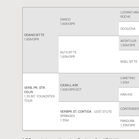
LUGANO VAN
ROCHE
DARCO
1,60M SPR
OCOUCHA
OGANO SITTE
1,60M SPR
AVONTUUR
1,60M SPR
IALTA SITTE
1,60M SPR
INSEL SITTE
CARETINO
1,50M
CASALL ASK
VERB. PR. STR.
1,60M SPR GCT
CELIN
KIRA XVII
1,35 INT. YOUNGSTER
TOUR
CONTENDER
VERBPR.ST. CONTIDA
LEIST.STUTE
SPRINGEN
1.35M
PANDURA
1,30M SPR