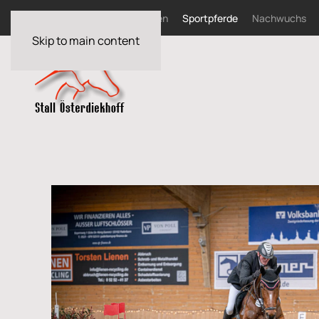
Home
News
Zuchtstuten
Sportpferde
Nachwuchs
Skip to main content