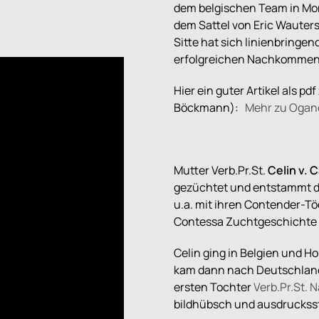
dem belgischen Team in Mon
dem Sattel von Eric Wauter
Sitte hat sich linienbringen
erfolgreichen Nachkommen 
Hier ein guter Artikel als p
Böckmann):
Mehr zu Ogano
Mutter Verb.Pr.St.
Celin v. C
gezüchtet und entstammt de
u.a. mit ihren Contender-T
Contessa Zuchtgeschichte sc
Celin ging in Belgien und H
kam dann nach Deutschland 
ersten Tochter
Verb.Pr.St. N
bildhübsch und ausdruckssta