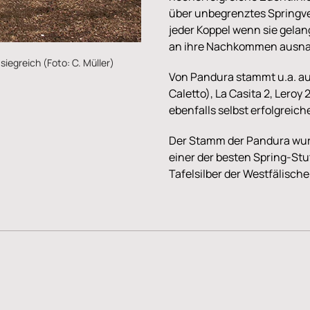
über unbegrenztes Springve
jeder Koppel wenn sie gelang
an ihre Nachkommen ausnah
iegreich (Foto: C. Müller)
Von Pandura stammt u.a. au
Caletto), La Casita 2, Leroy
ebenfalls selbst erfolgreic
Der Stamm der Pandura wur
einer der besten Spring-S
Tafelsilber der Westfälisch