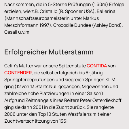
Nachkommen, die in 5-Sterne Prüfungen (1.60m) Erfolge
erzielen, wie z.B. Cristallo (R. Spooner USA), Ballerina
(Mannschaftseuropameisterin unter Markus
Merschformann 1997), Crocodile Dundee (Ashley Bond),
Casall u.v.m.
Erfolgreicher Mutterstamm
Celin's Mutter war unsere Spitzenstute
CONTIDA
von
CONTENDER
, die selbst erfolgreich bis 6-jährig
Springpferdeprüfungen und siegreich Springen Kl. M
ging (12 von 13 Starts Null gegangen, M gewonnen und
zahlreiche hohe Platzierungen in einer Saison).
Aufgrund Zeitmangels ihres Reiters Peter Österdiekhoff
ging sie dann 2001 in die Zucht zurück. Sie rangierte
2006 unter den Top 10 Stuten Westfalens mit einer
Zuchtwertschätzung von 136!