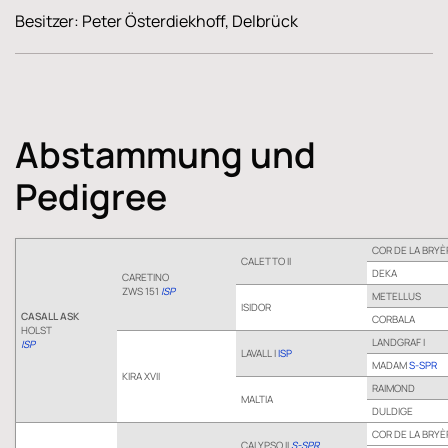
Besitzer: Peter Österdiekhoff, Delbrück
Abstammung und
Pedigree
COR DE LA BRYÈ
CALETTO II
DEKA
CARETINO
ZWS 151
ISP
METELLUS
ISIDOR
CASALL ASK
CORBALA
HOLST
LANDGRAF I
ISP
LAVALL I
ISP
MADAM
S-SPR
KIRA XVII
RAIMOND
MALTIA
DULDIGE
COR DE LA BRYÈ
CALYPSO II
S-SPR