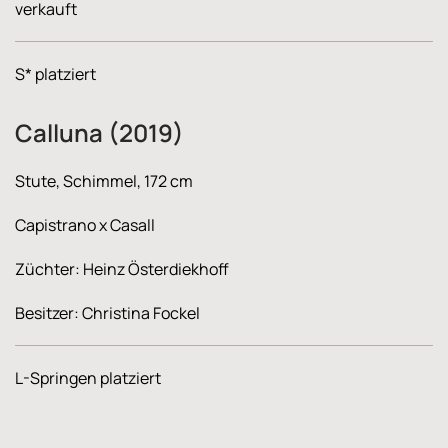
verkauft
S* platziert
Calluna (2019)
Stute, Schimmel, 172 cm
Capistrano x Casall
Züchter: Heinz Österdiekhoff
Besitzer: Christina Fockel
L-Springen platziert