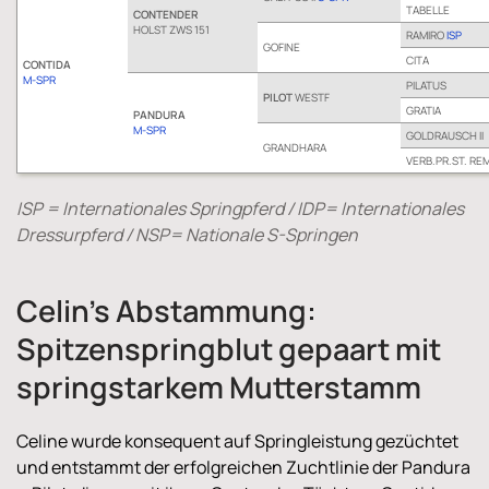
TABELLE
CONTENDER
HOLST ZWS 151
RAMIRO
ISP
GOFINE
CITA
CONTIDA
M-SPR
PILATUS
PILOT
WESTF
GRATIA
PANDURA
M-SPR
GOLDRAUSCH II
GRANDHARA
VERB.PR.ST. RE
ISP = Internationales Springpferd / IDP= Internationales
Dressurpferd / NSP= Nationale S-Springen
Celin's Abstammung:
Spitzenspringblut gepaart mit
springstarkem Mutterstamm
Celine wurde konsequent auf Springleistung gezüchtet
und entstammt der erfolgreichen Zuchtlinie der Pandura