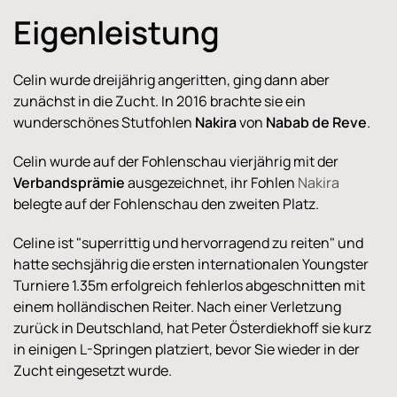
Eigenleistung
Celin wurde dreijährig angeritten, ging dann aber
zunächst in die Zucht. In 2016 brachte sie ein
wunderschönes Stutfohlen
Nakira
von
Nabab de Reve
.
Celin wurde auf der Fohlenschau vierjährig mit der
Verbandsprämie
ausgezeichnet, ihr Fohlen
Nakira
belegte auf der Fohlenschau den zweiten Platz.
Celine ist "superrittig und hervorragend zu reiten" und
hatte sechsjährig die ersten internationalen Youngster
Turniere 1.35m erfolgreich fehlerlos abgeschnitten mit
einem holländischen Reiter. Nach einer Verletzung
zurück in Deutschland, hat Peter Österdiekhoff sie kurz
in einigen L-Springen platziert, bevor Sie wieder in der
Zucht eingesetzt wurde.