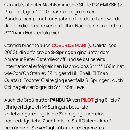
Contida's ältester Nachkomme, die Stute
PRO-MISSE
(v.
Pro Pilot I, geb. 2000), nahm erfolgreich am
Bundeschampionat für 5-jährige Pferde teil und wurde
dann in die Ukraine verkauft. Ihre Nachkommen sind auf
S** 1.45m Höhe erfolgreich.
Contida brachte auch
COEUR DE MARI
(v. Calido, geb.
2002), die erfolgreich
S-Springen
ging unter dem
Amateur Peter Österdiekhoff und selbst bereits
international erfolgreichen Nachwuchs S***** 1.60m hat,
wie Com'On Stanley (Z. Nigaard Lill, Sheik El Thani,
Quatar). Tochter Claire ging ebenfalls S-Springen. Auch
Colina geht erfolgreich S** 1.45m Level.
Auch die Großmutter
PANDURA
von
PILOT
ging 6- bis 7-
jährig erfolgreich M-Springen, bevor sie
verletzungsbedingt in die Zucht ging - und eine
hocherfolgreiche Zuchtlinie im Stall Österdiekhoff
begründete. Sie verfügte über unbegegrenztes