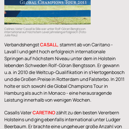
Celines Vater Casall la Silla war unter Rolf-Göran Bengtsson
international auf höchstem Level jahrelang erfolgreich (Foto:
Julia Rau)
Verbandshengst
CASALL
,
stammt ab von Caritano -
Lavall I und geht hoch erfolgreich internationale
Springen auf höchstem Niveau unter dem in Holstein
lebenden Schweden Rolf-Göran Bengtsson. Er gewann
u.a. in 2010 die Weltcup-Qualifikation in s'Hertogenbosch
und die Großen Preise in Rotterdam und Falsterbo. In 2011
holte er sich sowohl die Global Champions Tour in
Hamburg als auch in Monaco - eine herausragende
Leistung innerhalb von wenigen Wochen.
Casalls Vater
CARETINO
zählt zu den besten Vererbern
Holsteins und ging ebenfalls international unter Ludger
Beerbaum. Er brachte eine ungeheuer große Anzahl von